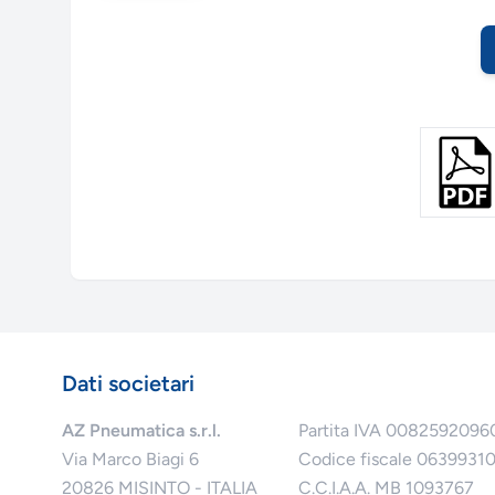
Dati societari
AZ Pneumatica s.r.l.
Partita IVA 0082592096
Via Marco Biagi 6
Codice fiscale 0639931
20826 MISINTO - ITALIA
C.C.I.A.A. MB 1093767