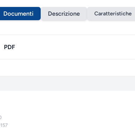
Documenti
Descrizione
Caratteristiche
PDF
0
0157