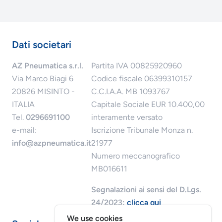
Dati societari
AZ Pneumatica s.r.l.
Partita IVA 00825920960
Via Marco Biagi 6
Codice fiscale 06399310157
20826 MISINTO -
C.C.I.A.A. MB 1093767
ITALIA
Capitale Sociale EUR 10.400,00
Tel.
0296691100
interamente versato
e-mail:
Iscrizione Tribunale Monza n.
info@azpneumatica.it
21977
Numero meccanografico
MB016611
Segnalazioni ai sensi del D.Lgs.
24/2023:
clicca qui
We use cookies