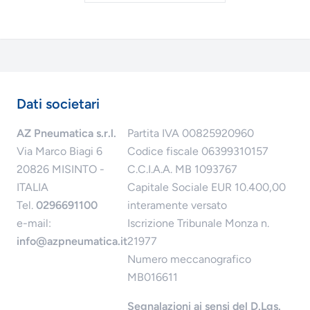
Dati societari
AZ Pneumatica s.r.l.
Partita IVA 00825920960
Via Marco Biagi 6
Codice fiscale 06399310157
20826 MISINTO -
C.C.I.A.A. MB 1093767
ITALIA
Capitale Sociale EUR 10.400,00
Tel.
0296691100
interamente versato
e-mail:
Iscrizione Tribunale Monza n.
info@azpneumatica.it
21977
Numero meccanografico
MB016611
Segnalazioni ai sensi del D.Lgs.