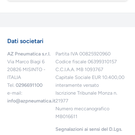
Dati societari
AZ Pneumatica s.r.l.
Partita IVA 00825920960
Via Marco Biagi 6
Codice fiscale 06399310157
20826 MISINTO -
C.C.I.A.A. MB 1093767
ITALIA
Capitale Sociale EUR 10.400,00
Tel.
0296691100
interamente versato
e-mail:
Iscrizione Tribunale Monza n.
info@azpneumatica.it
21977
Numero meccanografico
MB016611
Segnalazioni ai sensi del D.Lgs.