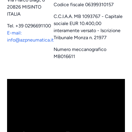
Codice fiscale 06399310157
20826 MISINTO
ITALIA
C.C.I.A.A. MB 1093767 - Capitale
sociale EUR 10.400,00
Tel. +39 0296691100
interamente versato - Iscrizione
E-mail:
Tribunale Monza n. 21977
info@azpneumatica.it
Numero meccanografico
MB016611