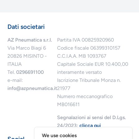
Dati societari
AZ Pneumatica s.r.l.
Partita IVA 00825920960
Via Marco Biagi 6
Codice fiscale 06399310157
20826 MISINTO -
C.C.I.A.A. MB 1093767
ITALIA
Capitale Sociale EUR 10.400,00
Tel.
0296691100
interamente versato
e-mail:
Iscrizione Tribunale Monza n.
info@azpneumatica.it
21977
Numero meccanografico
MB016611
Segnalazioni ai sensi del D.Lgs.
24/2023:
clicca qui
We use cookies