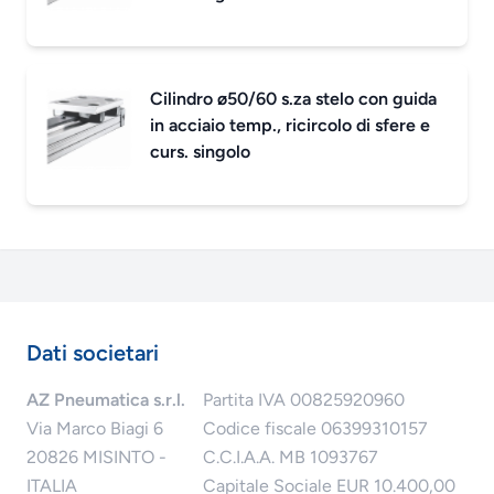
Cilindro ø50/60 s.za stelo con guida
in acciaio temp., ricircolo di sfere e
curs. singolo
Dati societari
AZ Pneumatica s.r.l.
Partita IVA 00825920960
Via Marco Biagi 6
Codice fiscale 06399310157
20826 MISINTO -
C.C.I.A.A. MB 1093767
ITALIA
Capitale Sociale EUR 10.400,00