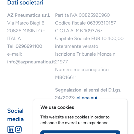
Dati societari
AZ Pneumatica s.r.l.
Partita IVA 00825920960
Via Marco Biagi 6
Codice fiscale 06399310157
20826 MISINTO -
C.C.I.A.A. MB 1093767
ITALIA
Capitale Sociale EUR 10.400,00
Tel.
0296691100
interamente versato
e-mail:
Iscrizione Tribunale Monza n.
info@azpneumatica.it
21977
Numero meccanografico
MB016611
Segnalazioni ai sensi del D.Lgs.
24/2023:
clicca qui
We use cookies
Social
This website uses cookies in order to
media
enhance the overall user experience.