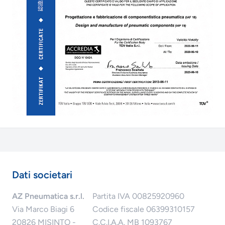
Dati societari
AZ Pneumatica s.r.l.
Partita IVA 00825920960
Via Marco Biagi 6
Codice fiscale 06399310157
20826 MISINTO -
C.C.I.A.A. MB 1093767