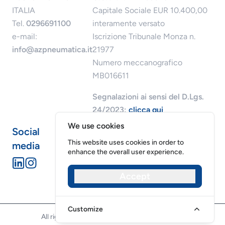
ITALIA
Capitale Sociale EUR 10.400,00
Tel.
0296691100
interamente versato
e-mail:
Iscrizione Tribunale Monza n.
info@azpneumatica.it
21977
Numero meccanografico
MB016611
Segnalazioni ai sensi del D.Lgs.
24/2023:
clicca qui
We use cookies
Social
This website uses cookies in order to
media
enhance the overall user experience.
Accept
Riservatezza dei dati
Cookies
Customize
All rights reserved - AZ Pneumatica srl ​​©2026