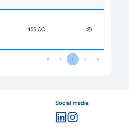
455 CC
«
‹
1
›
»
Social media