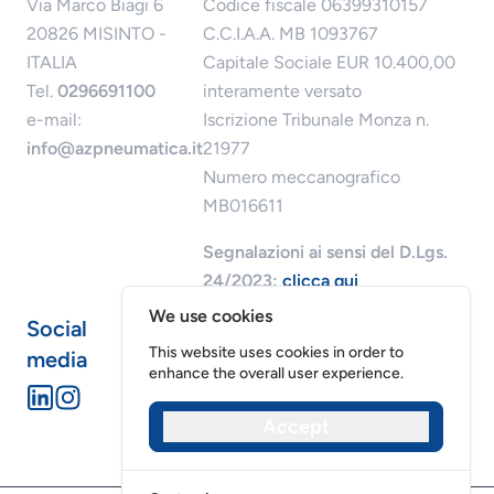
Via Marco Biagi 6
Codice fiscale 06399310157
20826 MISINTO -
C.C.I.A.A. MB 1093767
ITALIA
Capitale Sociale EUR 10.400,00
Tel.
0296691100
interamente versato
e-mail:
Iscrizione Tribunale Monza n.
info@azpneumatica.it
21977
Numero meccanografico
MB016611
Segnalazioni ai sensi del D.Lgs.
24/2023:
clicca qui
We use cookies
Social
This website uses cookies in order to
media
enhance the overall user experience.
Accept
Riservatezza dei dati
Cookies