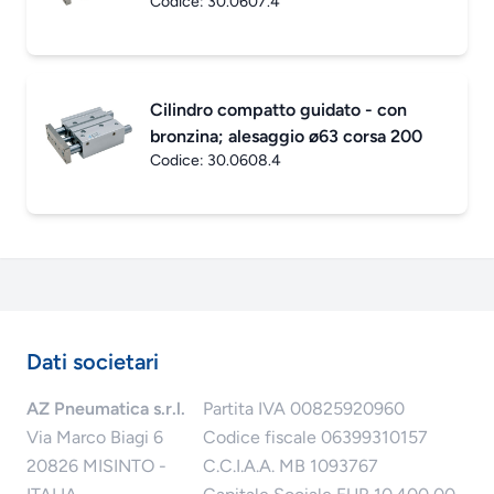
Codice:
30.0607.4
Cilindro compatto guidato - con
bronzina; alesaggio ø63 corsa 200
Codice:
30.0608.4
Dati societari
AZ Pneumatica s.r.l.
Partita IVA 00825920960
Via Marco Biagi 6
Codice fiscale 06399310157
20826 MISINTO -
C.C.I.A.A. MB 1093767