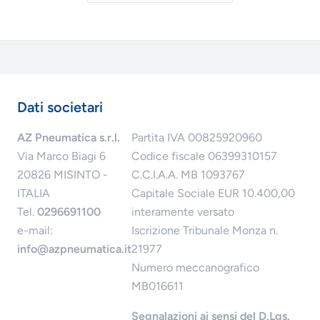
Dati societari
AZ Pneumatica s.r.l.
Partita IVA 00825920960
Via Marco Biagi 6
Codice fiscale 06399310157
20826 MISINTO -
C.C.I.A.A. MB 1093767
ITALIA
Capitale Sociale EUR 10.400,00
Tel.
0296691100
interamente versato
e-mail:
Iscrizione Tribunale Monza n.
info@azpneumatica.it
21977
Numero meccanografico
MB016611
Segnalazioni ai sensi del D.Lgs.