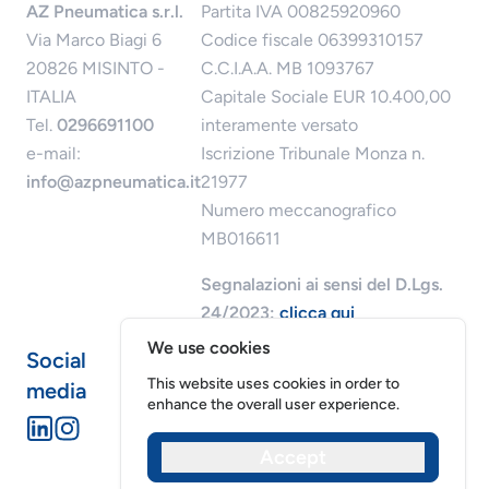
AZ Pneumatica s.r.l.
Partita IVA 00825920960
Via Marco Biagi 6
Codice fiscale 06399310157
20826 MISINTO -
C.C.I.A.A. MB 1093767
ITALIA
Capitale Sociale EUR 10.400,00
Tel.
0296691100
interamente versato
e-mail:
Iscrizione Tribunale Monza n.
info@azpneumatica.it
21977
Numero meccanografico
MB016611
Segnalazioni ai sensi del D.Lgs.
24/2023:
clicca qui
We use cookies
Social
This website uses cookies in order to
media
enhance the overall user experience.
Accept
Riservatezza dei dati
Cookies