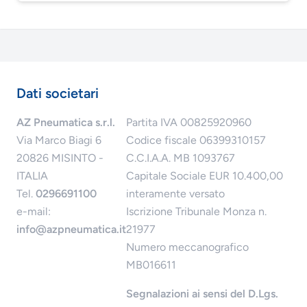
Dati societari
AZ Pneumatica s.r.l.
Partita IVA 00825920960
Via Marco Biagi 6
Codice fiscale 06399310157
20826 MISINTO -
C.C.I.A.A. MB 1093767
ITALIA
Capitale Sociale EUR 10.400,00
Tel.
0296691100
interamente versato
e-mail:
Iscrizione Tribunale Monza n.
info@azpneumatica.it
21977
Numero meccanografico
MB016611
Segnalazioni ai sensi del D.Lgs.