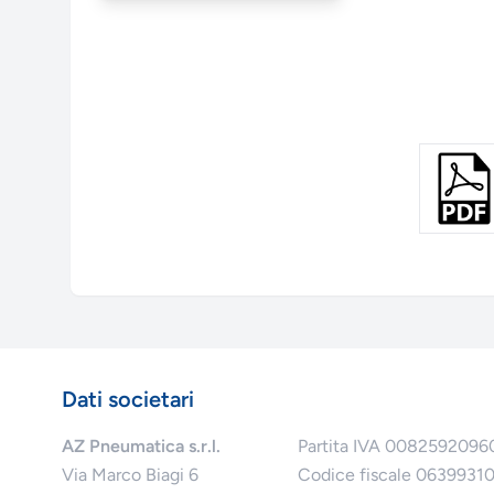
Dati societari
AZ Pneumatica s.r.l.
Partita IVA 0082592096
Via Marco Biagi 6
Codice fiscale 0639931