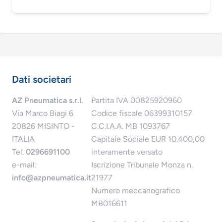
Dati societari
AZ Pneumatica s.r.l.
Partita IVA 00825920960
Via Marco Biagi 6
Codice fiscale 06399310157
20826 MISINTO -
C.C.I.A.A. MB 1093767
ITALIA
Capitale Sociale EUR 10.400,00
Tel.
0296691100
interamente versato
e-mail:
Iscrizione Tribunale Monza n.
info@azpneumatica.it
21977
Numero meccanografico
MB016611