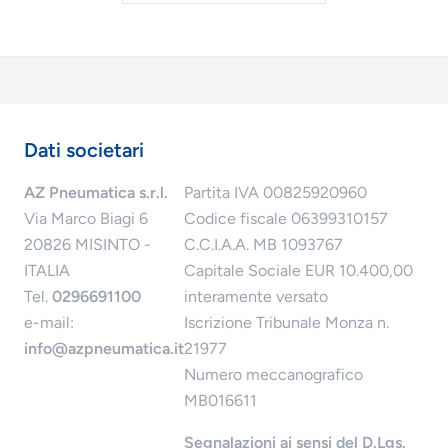
Dati societari
AZ Pneumatica s.r.l.
Partita IVA 00825920960
Via Marco Biagi 6
Codice fiscale 06399310157
20826 MISINTO -
C.C.I.A.A. MB 1093767
ITALIA
Capitale Sociale EUR 10.400,00
Tel.
0296691100
interamente versato
e-mail:
Iscrizione Tribunale Monza n.
info@azpneumatica.it
21977
Numero meccanografico
MB016611
Segnalazioni ai sensi del D.Lgs.