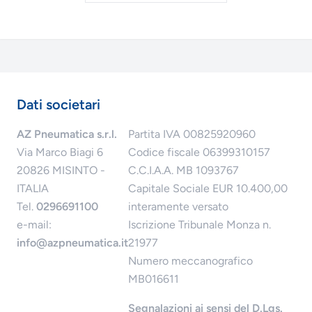
Dati societari
AZ Pneumatica s.r.l.
Partita IVA 00825920960
Via Marco Biagi 6
Codice fiscale 06399310157
20826 MISINTO -
C.C.I.A.A. MB 1093767
ITALIA
Capitale Sociale EUR 10.400,00
Tel.
0296691100
interamente versato
e-mail:
Iscrizione Tribunale Monza n.
info@azpneumatica.it
21977
Numero meccanografico
MB016611
Segnalazioni ai sensi del D.Lgs.