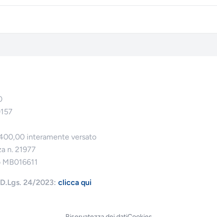
0
0157
.400,00 interamente versato
za n. 21977
o MB016611
l D.Lgs. 24/2023:
clicca qui
Riservatezza dei dati
Cookies