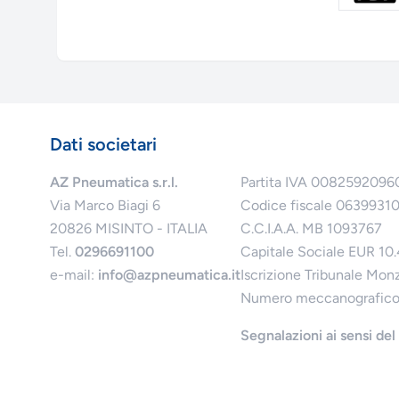
Dati societari
AZ Pneumatica s.r.l.
Partita IVA 0082592096
Via Marco Biagi 6
Codice fiscale 0639931
20826 MISINTO - ITALIA
C.C.I.A.A. MB 1093767
Tel.
0296691100
Capitale Sociale EUR 10
e-mail:
info@azpneumatica.it
Iscrizione Tribunale Mon
Numero meccanografic
Segnalazioni ai sensi de