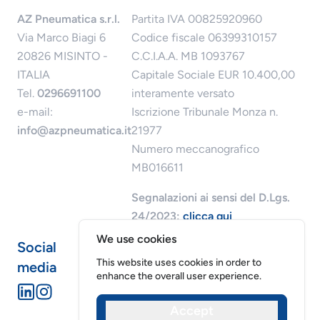
AZ Pneumatica s.r.l.
Partita IVA 00825920960
Via Marco Biagi 6
Codice fiscale 06399310157
20826 MISINTO -
C.C.I.A.A. MB 1093767
ITALIA
Capitale Sociale EUR 10.400,00
Tel.
0296691100
interamente versato
e-mail:
Iscrizione Tribunale Monza n.
info@azpneumatica.it
21977
Numero meccanografico
MB016611
Segnalazioni ai sensi del D.Lgs.
24/2023:
clicca qui
We use cookies
Social
This website uses cookies in order to
media
enhance the overall user experience.
Accept