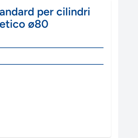
tandard per cilindri
etico ø80