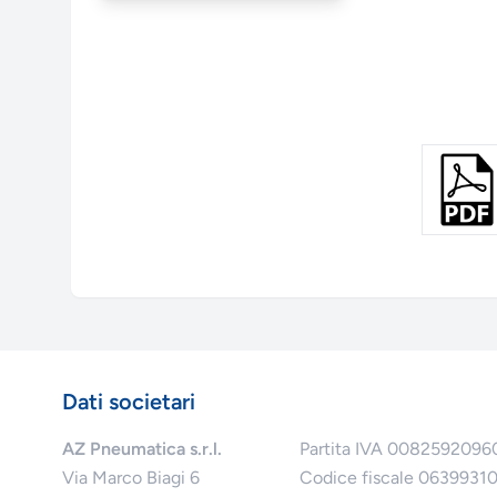
Dati societari
AZ Pneumatica s.r.l.
Partita IVA 0082592096
Via Marco Biagi 6
Codice fiscale 0639931