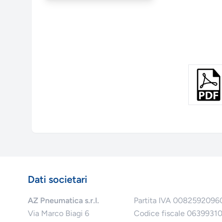
Dati societari
AZ Pneumatica s.r.l.
Partita IVA 0082592096
Via Marco Biagi 6
Codice fiscale 0639931