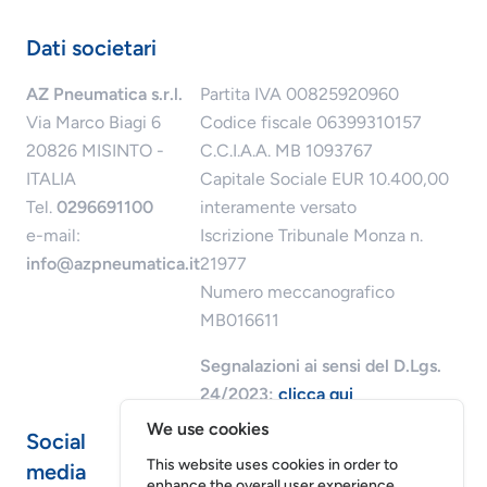
Dati societari
AZ Pneumatica s.r.l.
Partita IVA 00825920960
Via Marco Biagi 6
Codice fiscale 06399310157
20826 MISINTO -
C.C.I.A.A. MB 1093767
ITALIA
Capitale Sociale EUR 10.400,00
Tel.
0296691100
interamente versato
e-mail:
Iscrizione Tribunale Monza n.
info@azpneumatica.it
21977
Numero meccanografico
MB016611
Segnalazioni ai sensi del D.Lgs.
24/2023:
clicca qui
We use cookies
Social
This website uses cookies in order to
media
enhance the overall user experience.