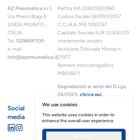
AZ Pneumatica s.r.l.
Partita IVA 00825920960
Via Marco Biagi 6
Codice fiscale 06399310157
20826 MISINTO -
C.C.I.A.A. MB 1093767
ITALIA
Capitale Sociale EUR 10.400,00
Tel.
0296691100
interamente versato
e-mail:
Iscrizione Tribunale Monza n.
info@azpneumatica.it
21977
Numero meccanografico
MB016611
Segnalazioni ai sensi del D.Lgs.
24/2023:
clicca qui
We use cookies
Social
This website uses cookies in order to
media
enhance the overall user experience.
Accept