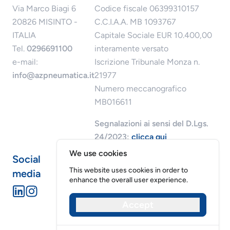
Via Marco Biagi 6
Codice fiscale 06399310157
20826 MISINTO -
C.C.I.A.A. MB 1093767
ITALIA
Capitale Sociale EUR 10.400,00
Tel.
0296691100
interamente versato
e-mail:
Iscrizione Tribunale Monza n.
info@azpneumatica.it
21977
Numero meccanografico
MB016611
Segnalazioni ai sensi del D.Lgs.
24/2023:
clicca qui
We use cookies
Social
This website uses cookies in order to
media
enhance the overall user experience.
Accept
Riservatezza dei dati
Cookies