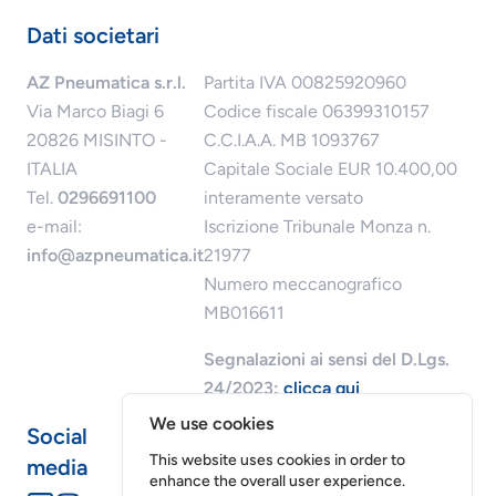
Dati societari
AZ Pneumatica s.r.l.
Partita IVA 00825920960
Via Marco Biagi 6
Codice fiscale 06399310157
20826 MISINTO -
C.C.I.A.A. MB 1093767
ITALIA
Capitale Sociale EUR 10.400,00
Tel.
0296691100
interamente versato
e-mail:
Iscrizione Tribunale Monza n.
info@azpneumatica.it
21977
Numero meccanografico
MB016611
Segnalazioni ai sensi del D.Lgs.
24/2023:
clicca qui
We use cookies
Social
This website uses cookies in order to
media
enhance the overall user experience.