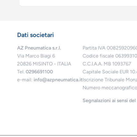
Dati societari
AZ Pneumatica s.r.l.
Partita IVA 0082592096
Via Marco Biagi 6
Codice fiscale 0639931
20826 MISINTO - ITALIA
C.C.I.A.A. MB 1093767
Tel.
0296691100
Capitale Sociale EUR 10
e-mail:
info@azpneumatica.it
Iscrizione Tribunale Mon
Numero meccanografic
Segnalazioni ai sensi de