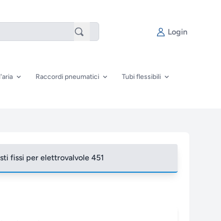
Login
'aria
Raccordi pneumatici
Tubi flessibili
sti fissi per elettrovalvole 451