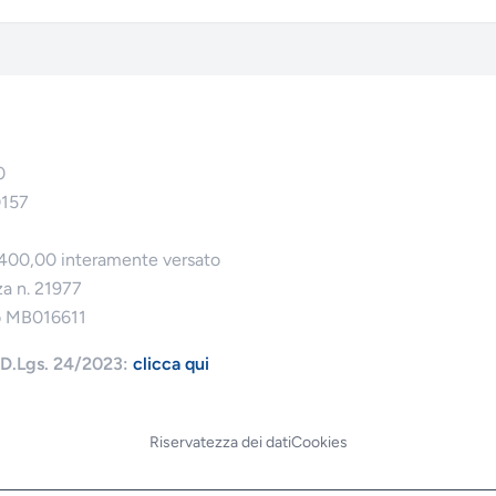
0
0157
.400,00 interamente versato
za n. 21977
o MB016611
l D.Lgs. 24/2023:
clicca qui
Riservatezza dei dati
Cookies