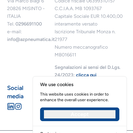
Via Marco Biagi 6
Codice fiscale 06399310157
20826 MISINTO -
C.C.I.A.A. MB 1093767
ITALIA
Capitale Sociale EUR 10.400,00
Tel.
0296691100
interamente versato
e-mail:
Iscrizione Tribunale Monza n.
info@azpneumatica.it
21977
Numero meccanografico
MB016611
Segnalazioni ai sensi del D.Lgs.
24/2023:
clicca qui
We use cookies
Social
This website uses cookies in order to
media
enhance the overall user experience.
Accept
Riservatezza dei dati
Cookies