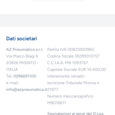
Dati societari
AZ Pneumatica s.r.l.
Partita IVA 00825920960
Via Marco Biagi 6
Codice fiscale 06399310157
20826 MISINTO -
C.C.I.A.A. MB 1093767
ITALIA
Capitale Sociale EUR 10.400,00
Tel.
0296691100
interamente versato
e-mail:
Iscrizione Tribunale Monza n.
info@azpneumatica.it
21977
Numero meccanografico
MB016611
Segnalazioni ai sensi del D.Lgs.