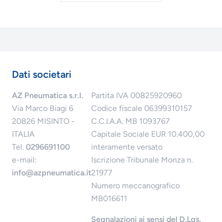
Dati societari
AZ Pneumatica s.r.l.
Partita IVA 00825920960
Via Marco Biagi 6
Codice fiscale 06399310157
20826 MISINTO -
C.C.I.A.A. MB 1093767
ITALIA
Capitale Sociale EUR 10.400,00
Tel.
0296691100
interamente versato
e-mail:
Iscrizione Tribunale Monza n.
info@azpneumatica.it
21977
Numero meccanografico
MB016611
Segnalazioni ai sensi del D.Lgs.