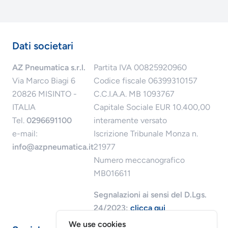
Dati societari
AZ Pneumatica s.r.l.
Partita IVA 00825920960
Via Marco Biagi 6
Codice fiscale 06399310157
20826 MISINTO -
C.C.I.A.A. MB 1093767
ITALIA
Capitale Sociale EUR 10.400,00
Tel.
0296691100
interamente versato
e-mail:
Iscrizione Tribunale Monza n.
info@azpneumatica.it
21977
Numero meccanografico
MB016611
Segnalazioni ai sensi del D.Lgs.
24/2023:
clicca qui
We use cookies