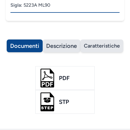
Sigla:
5223A ML90
Documenti
Descrizione
Caratteristiche
PDF
STP