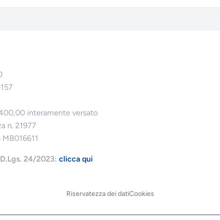
0
0157
.400,00 interamente versato
za n. 21977
o MB016611
l D.Lgs. 24/2023:
clicca qui
Riservatezza dei dati
Cookies