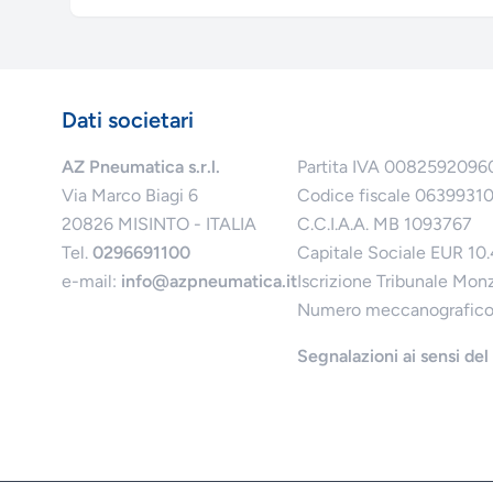
Dati societari
AZ Pneumatica s.r.l.
Partita IVA 0082592096
Via Marco Biagi 6
Codice fiscale 0639931
20826 MISINTO - ITALIA
C.C.I.A.A. MB 1093767
Tel.
0296691100
Capitale Sociale EUR 10
e-mail:
info@azpneumatica.it
Iscrizione Tribunale Mon
Numero meccanografic
Segnalazioni ai sensi de