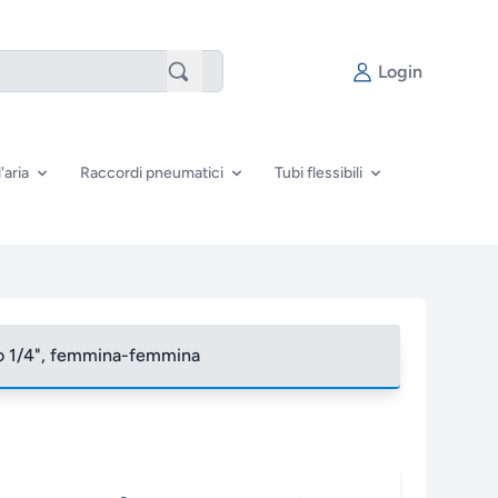
Login
'aria
Raccordi pneumatici
Tubi flessibili
rno 1/4", femmina-femmina