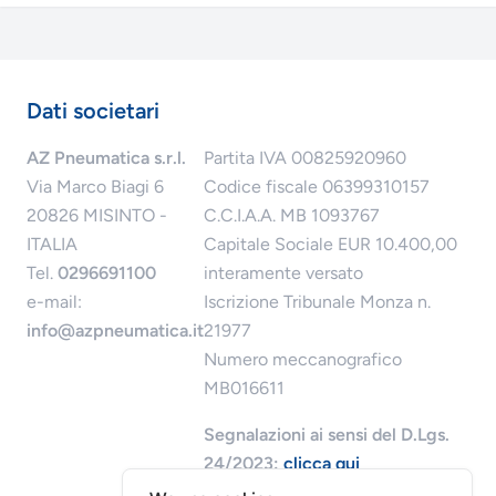
Dati societari
AZ Pneumatica s.r.l.
Partita IVA 00825920960
Via Marco Biagi 6
Codice fiscale 06399310157
20826 MISINTO -
C.C.I.A.A. MB 1093767
ITALIA
Capitale Sociale EUR 10.400,00
Tel.
0296691100
interamente versato
e-mail:
Iscrizione Tribunale Monza n.
info@azpneumatica.it
21977
Numero meccanografico
MB016611
Segnalazioni ai sensi del D.Lgs.
24/2023:
clicca qui