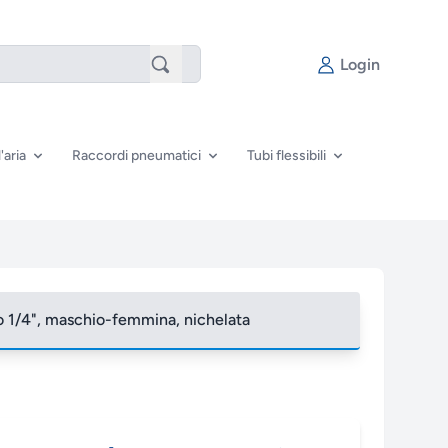
Login
'aria
Raccordi pneumatici
Tubi flessibili
no 1/4", maschio-femmina, nichelata