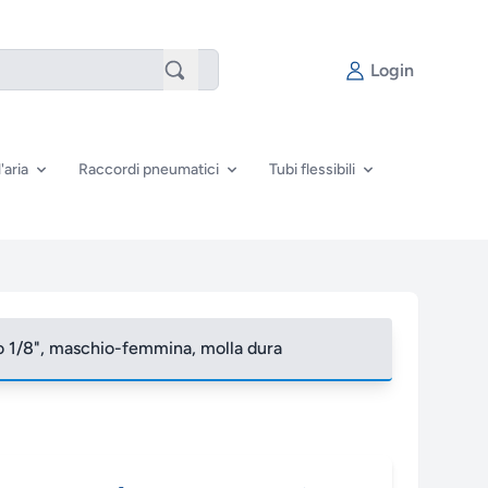
Login
'aria
Raccordi pneumatici
Tubi flessibili
no 1/8", maschio-femmina, molla dura