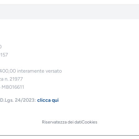
0
0157
.400,00 interamente versato
za n. 21977
o MB016611
l D.Lgs. 24/2023:
clicca qui
Riservatezza dei dati
Cookies