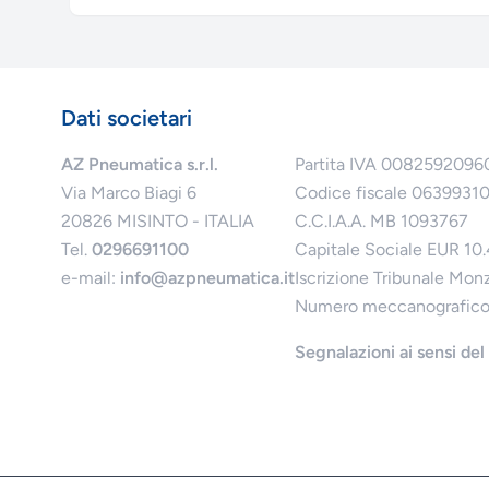
Dati societari
AZ Pneumatica s.r.l.
Partita IVA 0082592096
Via Marco Biagi 6
Codice fiscale 0639931
20826 MISINTO - ITALIA
C.C.I.A.A. MB 1093767
Tel.
0296691100
Capitale Sociale EUR 10
e-mail:
info@azpneumatica.it
Iscrizione Tribunale Mon
Numero meccanografic
Segnalazioni ai sensi de