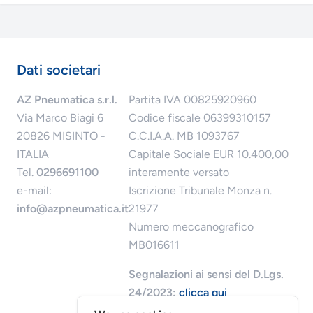
Dati societari
AZ Pneumatica s.r.l.
Partita IVA 00825920960
Via Marco Biagi 6
Codice fiscale 06399310157
20826 MISINTO -
C.C.I.A.A. MB 1093767
ITALIA
Capitale Sociale EUR 10.400,00
Tel.
0296691100
interamente versato
e-mail:
Iscrizione Tribunale Monza n.
info@azpneumatica.it
21977
Numero meccanografico
MB016611
Segnalazioni ai sensi del D.Lgs.
24/2023:
clicca qui