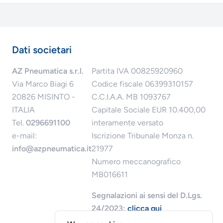
Dati societari
AZ Pneumatica s.r.l.
Partita IVA 00825920960
Via Marco Biagi 6
Codice fiscale 06399310157
20826 MISINTO -
C.C.I.A.A. MB 1093767
ITALIA
Capitale Sociale EUR 10.400,00
Tel.
0296691100
interamente versato
e-mail:
Iscrizione Tribunale Monza n.
info@azpneumatica.it
21977
Numero meccanografico
MB016611
Segnalazioni ai sensi del D.Lgs.
24/2023:
clicca qui