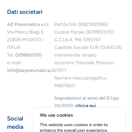
Dati societari
AZ Pneumatica s.r.l.
Partita IVA 00825920960
Via Marco Biagi 6
Codice fiscale 06399310157
20826 MISINTO -
C.C.I.A.A. MB 1093767
ITALIA
Capitale Sociale EUR 10.400,00
Tel.
0296691100
interamente versato
e-mail:
Iscrizione Tribunale Monza n.
info@azpneumatica.it
21977
Numero meccanografico
MB016611
Segnalazioni ai sensi del D.Lgs.
24/2023:
clicca qui
We use cookies
Social
This website uses cookies in order to
media
enhance the overall user experience.